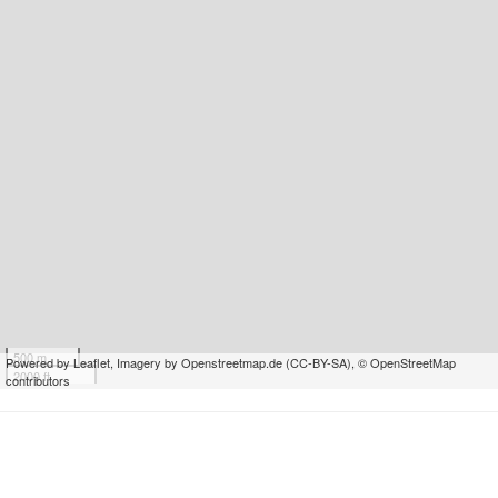
500 m
Powered by Leaflet, Imagery by
Openstreetmap.de
(
CC-BY-SA
),
© OpenStreetMap
2000 ft
contributors