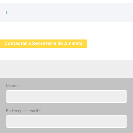
Contactar a Secretaria do Aminata
Nome
*
Endereço de email
*