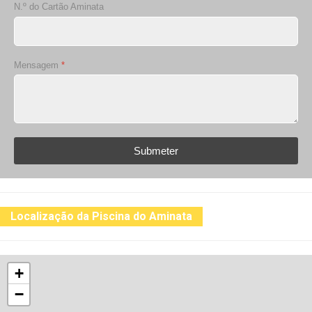
N.º do Cartão Aminata
Mensagem
*
Submeter
Localização da Piscina do Aminata
+
−