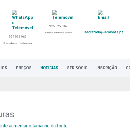
926 025 536
secretaria@aminata.pt
Chamada rede móvel nacional
927 996 969
Chamada rede móvel nacional
IOS
PREÇOS
NOTÍCIAS
SER SÓCIO
INSCRIÇÃO
C
uras
onte
aumentar o tamanho da fonte