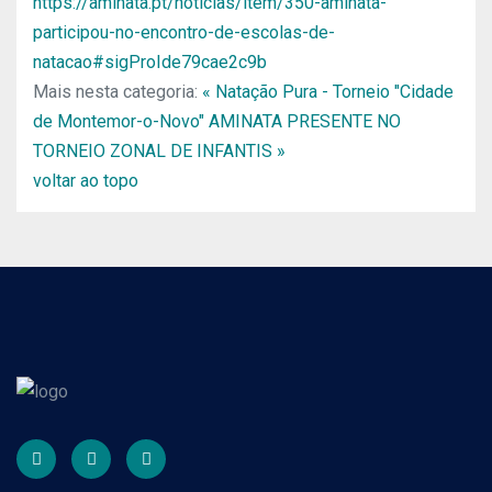
https://aminata.pt/noticias/item/350-aminata-
participou-no-encontro-de-escolas-de-
natacao#sigProIde79cae2c9b
Mais nesta categoria:
« Natação Pura - Torneio "Cidade
de Montemor-o-Novo"
AMINATA PRESENTE NO
TORNEIO ZONAL DE INFANTIS »
voltar ao topo